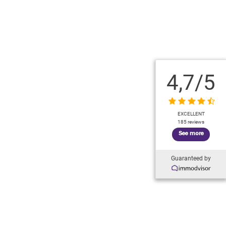
4,7
/5
EXCELLENT
185 reviews
See more
Guaranteed by