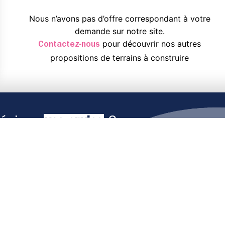
Nous n’avons pas d’offre correspondant à votre
demande sur notre site.
pour découvrir nos autres
Contactez-nous
propositions de terrains à construire
réciser
vos envies
?
ouvrez nos exemples de maisons qui
Je découvre
z-nous et nous dessinerons sur-mesure.