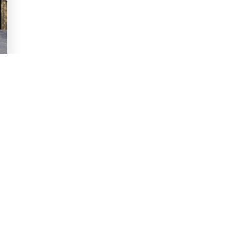
réciser
vos envies
?
ouvrez nos exemples de maisons qui
Je découvre
z-nous et nous dessinerons sur-mesure.