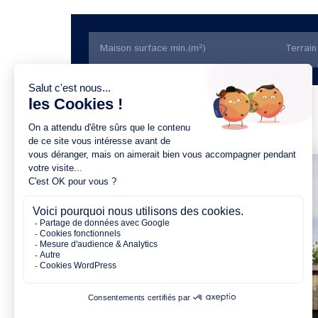
Trier par prix
4 chambres
1 Garage
Maison à construire
sur un terrain de 530.00 m²
À Sainte-Gemmes-d'Andigné
(49500)
368 941