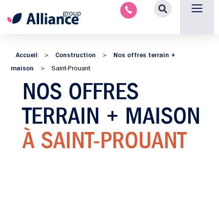
Aménagement intérieu
Promotion immobilière & foncièr
Espace parten
Nous 
Accueil
Construction
Nos offres terrain +
>
>
maison
>
Saint-Prouant
NOS OFFRES
TERRAIN + MAISON
À SAINT-PROUANT