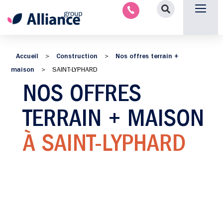
Nous contacter
Accueil
Construction
Nos offres terrain +
>
>
maison
>
SAINT-LYPHARD
NOS OFFRES
TERRAIN + MAISON
À SAINT-LYPHARD