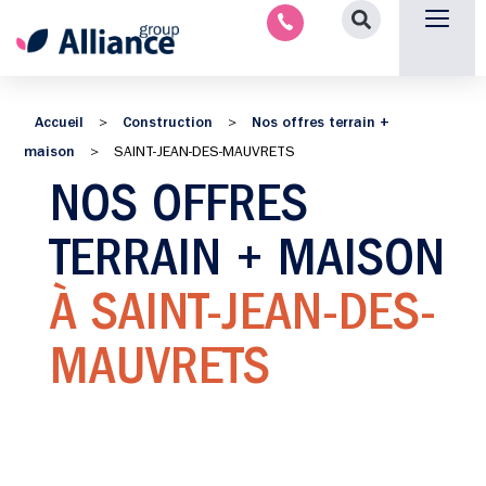
Nous contacter
Accueil
Construction
Nos offres terrain +
>
>
maison
>
SAINT-JEAN-DES-MAUVRETS
NOS OFFRES
TERRAIN + MAISON
À SAINT-JEAN-DES-
MAUVRETS