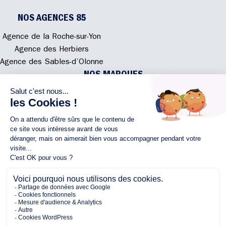
NOS AGENCES 85
Agence de la Roche-sur-Yon
Agence des Herbiers
Agence des Sables-d’Olonne
NOS MARQUES
Alliance Construction
Rénovations108
Atmosphere'In
Syméâme
MyLovelyNature
NOUS CONTACTER
02 40 300 200
Écrivez-nous
Rejoignez l'équipe
NOUS SUIVRE