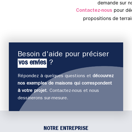
demande sur not
pour déc
Contactez-nous
propositions de terrai
Besoin d'aide pour préciser
vos envies
?
Répondez à quelques questions et
découvrez
nos exemples de maisons qui correspondent
J
à votre projet
. Contactez-nous et nous
déco
dessinerons sur-mesure.
NOTRE ENTREPRISE