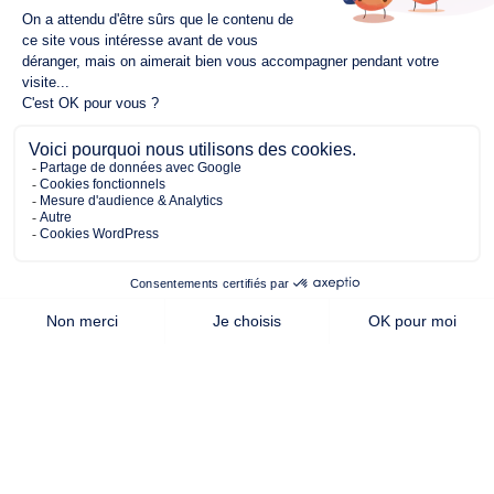
548.00 m²
88.00 m²
3
de terrain
surface
chambres
habitable