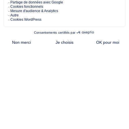
424.00 m²
88.00 m²
3
de terrain
surface
chambres
habitable