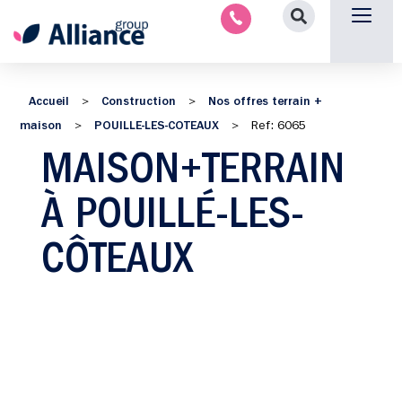
Nous contacter
Accueil
Construction
Nos offres terrain +
>
>
maison
POUILLE-LES-COTEAUX
>
>
Ref: 6065
MAISON+TERRAIN
À POUILLÉ-LES-
CÔTEAUX