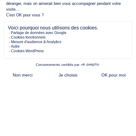
1500.00 m²
93.00 m²
3
de terrain
surface
chambres
habitable
Cette offre vous intéresse ?