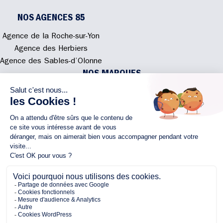
NOS AGENCES 85
Agence de la Roche-sur-Yon
Agence des Herbiers
Agence des Sables-d’Olonne
NOS MARQUES
Alliance Construction
Rénovations108
Atmosphere'In
Syméâme
MyLovelyNature
NOUS CONTACTER
02 40 300 200
Écrivez-nous
Rejoignez l'équipe
NOUS SUIVRE