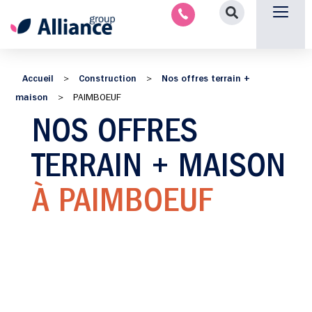
Aménagement intérieu
Promotion immobilière & foncièr
Espace parten
Nous 
Accueil
Construction
Nos offres terrain +
>
>
maison
>
PAIMBOEUF
NOS OFFRES
TERRAIN + MAISON
À PAIMBOEUF