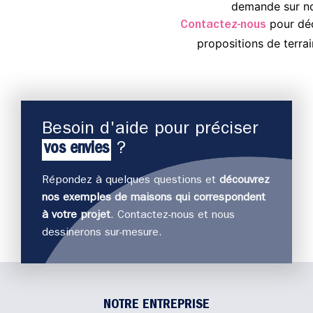
demande sur not
pour déc
Contactez-nous
propositions de terrai
Besoin d'aide pour préciser
vos envies
?
Répondez à quelques questions et
découvrez
nos exemples de maisons qui correspondent
J
à votre projet
. Contactez-nous et nous
déco
dessinerons sur-mesure.
NOTRE ENTREPRISE