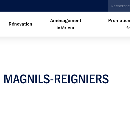
Aménagement
Promotion
n
Rénovation
intérieur
f
 MAGNILS-REIGNIERS