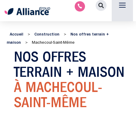
Aménagement intérieu
Promotion immobilière & foncièr
Espace parten
Nous 
Accueil
Construction
Nos offres terrain +
>
>
maison
>
Machecoul-Saint-Même
NOS OFFRES
TERRAIN + MAISON
À MACHECOUL-
SAINT-MÊME