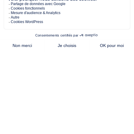
399.00 m²
69.71 m²
2
de terrain
surface
chambres
habitable
Cette offre vous intéresse ?
Contactez notre agence de
la Roche-sur-Yon