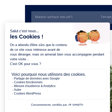
Trier par prix
3 chambres
1 Garage
Maison à construire
sur un terrain de 310.00 m²
À Le Temple-de-Bretagne (44360)
239 549