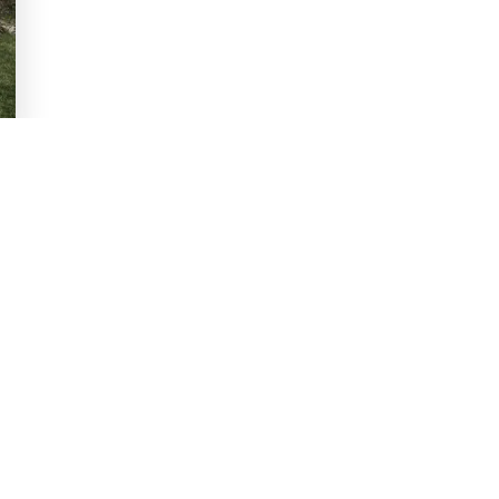
réciser
vos envies
?
ouvrez nos exemples de maisons qui
Je découvre
z-nous et nous dessinerons sur-mesure.