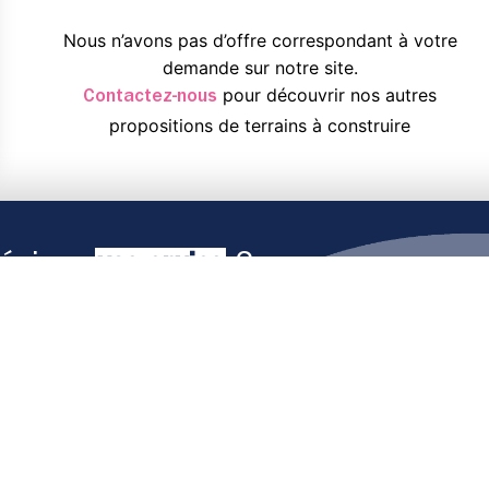
Nous n’avons pas d’offre correspondant à votre
demande sur notre site.
pour découvrir nos autres
Contactez-nous
propositions de terrains à construire
réciser
vos envies
?
ouvrez nos exemples de maisons qui
Je découvre
z-nous et nous dessinerons sur-mesure.