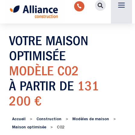
Aménagement intérieu
Promotion immobilière & foncièr
Espace parten
Nous 
VOTRE MAISON
OPTIMISÉE
MODÈLE C02
À PARTIR DE
131
200 €
Accueil
Construction
Modèles de maison
>
>
>
Maison optimisée
>
C02