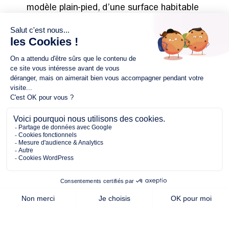
modèle plain-pied, d’une surface habitable
de près de 72 m².
Elle comprend 3 chambres de plus de 10
m². La pièce de vie d’environ 27 m² se
compose d’une cuisine ouverte sur un
séjour/salon.
À noter que ce modèle existe également
en couverture tuiles.
*Prix indicatif pour un projet de construction d’une maison individuelle.
Aménagements intérieurs et extérieurs, options non compris. Frais de
branchements, raccordements aux réseaux publics et frais d’adaptations
non inclus. Frais de notaire, frais divers, garanties et assurances