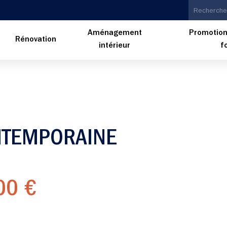
Aménagement
Promotion
n
Rénovation
intérieur
f
NTEMPORAINE
00 €