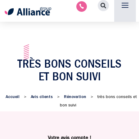
Nous contacter
TRÈS BONS CONSEILS
ET BON SUIVI
Accueil
Avis clients
Rénovation
>
>
>
très bons conseils et
bon suivi
Votre avis compte !