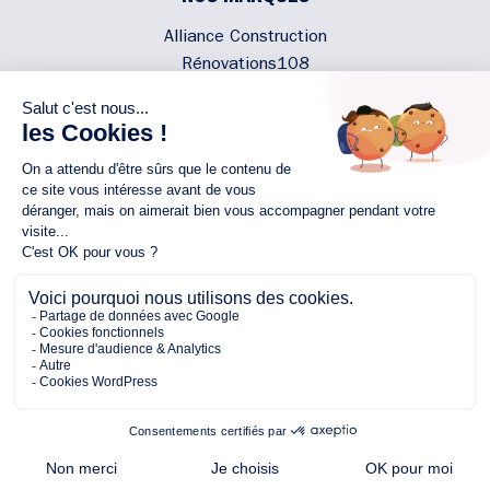
Alliance Construction
Rénovations108
Atmosphere'In
Syméâme
MyLovelyNature
NOUS CONTACTER
02 40 300 200
Écrivez-nous
Rejoignez l'équipe
NOUS SUIVRE
Copyright © 2026 Alliance
Protection des Données Personnelles
Mentions légales
Plan du site