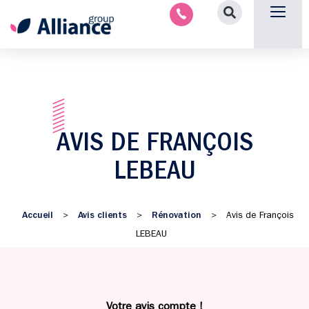
Aménagement intérieu
Promotion immobilière & foncièr
Espace parten
Nous 
AVIS DE FRANÇOIS
LEBEAU
Accueil
Avis clients
Rénovation
>
>
>
Avis de François
LEBEAU
Votre avis compte !