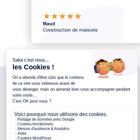
★
★
★
★
★
Maud
Construction de maisons
NOTRE ENTREPRISE
NOS AGENCES 44
Notre entreprise
Agence d’Ancenis
Nos engagements
Agence de Nantes
Nos partenaires
Agence de Pontchâteau
Avis clients
Agence de Pornichet
Parrainage
Agence de Vallet