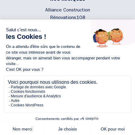
Alliance Construction
Rénovations108
Atmosphere'In
Syméâme
MyLovelyNature
NOUS CONTACTER
02 40 300 200
Écrivez-nous
Rejoignez l'équipe
NOUS SUIVRE
Copyright © 2026 Alliance
Protection des Données Personnelles
Mentions légales
Plan du site