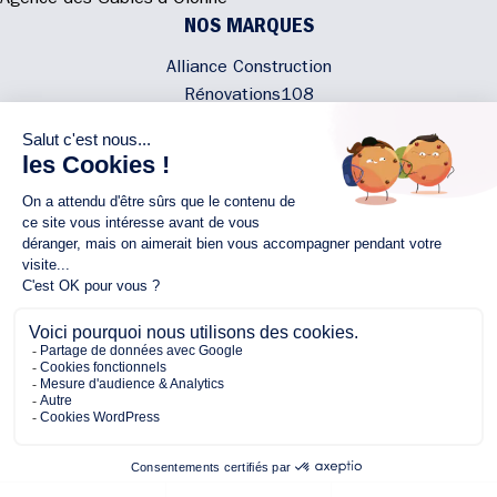
Agence des Sables-d’Olonne
NOS MARQUES
Alliance Construction
Rénovations108
Atmosphere'In
Syméâme
MyLovelyNature
NOUS CONTACTER
02 40 300 200
Écrivez-nous
Rejoignez l'équipe
NOUS SUIVRE
Copyright © 2026 Alliance
Protection des Données Personnelles
Mentions légales
Plan du site