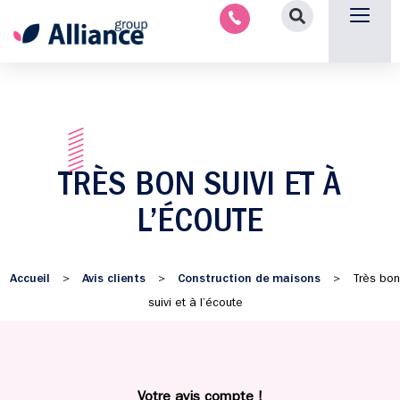
Aménagement intérieu
Promotion immobilière & foncièr
Espace parten
Nous 
TRÈS BON SUIVI ET À
L’ÉCOUTE
Accueil
Avis clients
Construction de maisons
>
>
>
Très bon
suivi et à l’écoute
Votre avis compte !