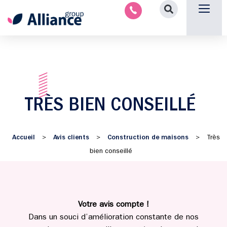
Aménagement intérieu
Promotion immobilière & foncièr
Espace parten
Nous 
TRÈS BIEN CONSEILLÉ
Accueil
Avis clients
Construction de maisons
>
>
>
Très
bien conseillé
Votre avis compte !
Dans un souci d’amélioration constante de nos