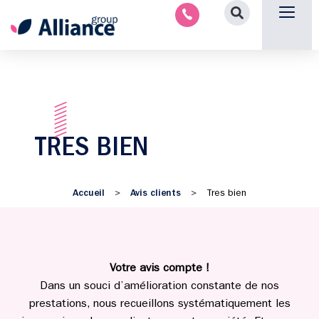
Aménagement intérieu
Promotion immobilière & foncièr
Espace parten
Nous 
TRES BIEN
Accueil
Avis clients
>
>
Tres bien
Votre avis compte !
Dans un souci d’amélioration constante de nos
prestations, nous recueillons systématiquement les