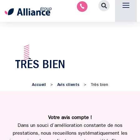
Aménagement intérieu
Promotion immobilière & foncièr
Espace parten
Nous 
TRÈS BIEN
Accueil
Avis clients
>
>
Très bien
Votre avis compte !
Dans un souci d’amélioration constante de nos
prestations, nous recueillons systématiquement les