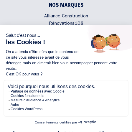
NOS MARQUES
Alliance Construction
Rénovations108
Atmosphere'In
Syméâme
MyLovelyNature
NOUS CONTACTER
02 40 300 200
Écrivez-nous
Rejoignez l'équipe
NOUS SUIVRE
Copyright © 2026 Alliance
Protection des Données Personnelles
Mentions légales
Plan du site