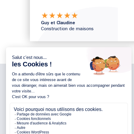
★
★
★
★
★
Guy et Claudine
Construction de maisons
NOTRE ENTREPRISE
NOS AGENCES 44
Notre entreprise
Agence d’Ancenis
Nos engagements
Agence de Nantes
Nos partenaires
Agence de Pontchâteau
Avis clients
Agence de Pornichet
Parrainage
Agence de Vallet