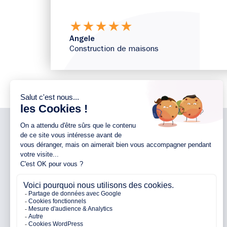
★
★
★
★
★
Angele
Construction de maisons
NOTRE ENTREPRISE
NOS AGENCES 44
Notre entreprise
Agence d’Ancenis
Nos engagements
Agence de Nantes
Nos partenaires
Agence de Pontchâteau
Avis clients
Agence de Pornichet
Parrainage
Agence de Vallet