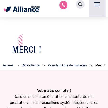
Aménagement intérieu
Promotion immobilière & foncièr
Espace parten
Nous 
MERCI !
Accueil
Avis clients
Construction de maisons
>
>
>
Merci !
Votre avis compte !
Dans un souci d’amélioration constante de nos
prestations, nous recueillons systématiquement les