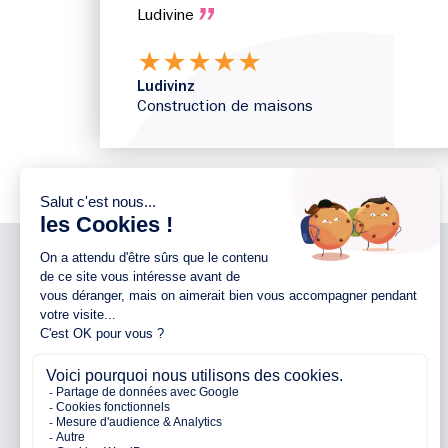
Ludivine
★
★
★
★
★
Ludivinz
Construction de maisons
NOTRE ENTREPRISE
NOS AGENCES 44
Notre entreprise
Agence d’Ancenis
Nos engagements
Agence de Nantes
Nos partenaires
Agence de Pontchâteau
Avis clients
Agence de Pornichet
Parrainage
Agence de Vallet