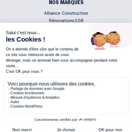
NOS MARQUES
Alliance Construction
Rénovations108
Atmosphere'In
Syméâme
MyLovelyNature
NOUS CONTACTER
02 40 300 200
Écrivez-nous
Rejoignez l'équipe
NOUS SUIVRE
Copyright © 2026 Alliance
Protection des Données Personnelles
Mentions légales
Plan du site