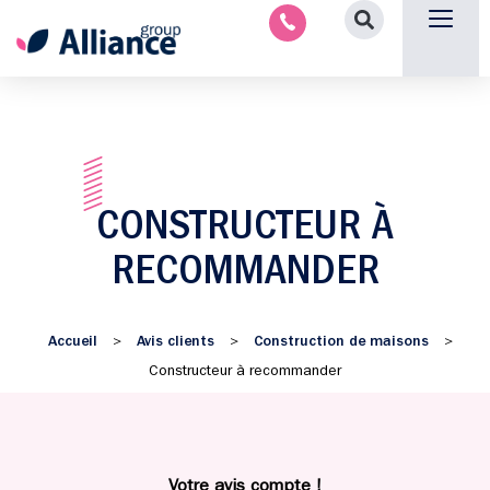
Aménagement intérieu
Promotion immobilière & foncièr
Espace parten
Nous 
CONSTRUCTEUR À
RECOMMANDER
Accueil
Avis clients
Construction de maisons
>
>
>
Constructeur à recommander
Votre avis compte !