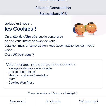
Alliance Construction
Rénovations108
Atmosphere'In
Syméâme
MyLovelyNature
NOUS CONTACTER
02 40 300 200
Écrivez-nous
Rejoignez l'équipe
NOUS SUIVRE
Copyright © 2026 Alliance
Protection des Données Personnelles
Mentions légales
Plan du site