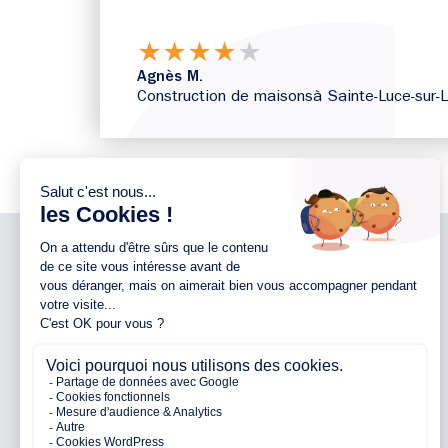
★
★
★
★
★
Agnès M.
Construction de maisons
à Sainte-Luce-sur-L
NOTRE ENTREPRISE
NOS AGENCES 44
Notre entreprise
Agence d’Ancenis
Nos engagements
Agence de Nantes
Nos partenaires
Agence de Pontchâteau
Avis clients
Agence de Pornichet
Parrainage
Agence de Vallet