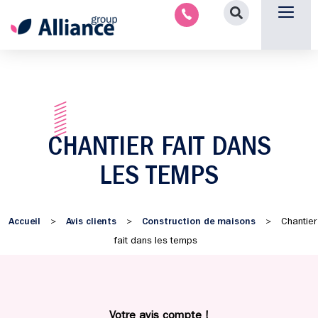
Aménagement intérieu
Promotion immobilière & foncièr
Espace parten
Nous 
CHANTIER FAIT DANS
LES TEMPS
Accueil
Avis clients
Construction de maisons
>
>
>
Chantier
fait dans les temps
Votre avis compte !