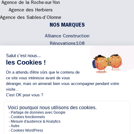
Agence de la Roche-sur-Yon
Agence des Herbiers
Agence des Sables-d’Olonne
NOS MARQUES
Alliance Construction
Rénovations108
Atmosphere'In
Syméâme
MyLovelyNature
NOUS CONTACTER
02 40 300 200
Écrivez-nous
Rejoignez l'équipe
NOUS SUIVRE