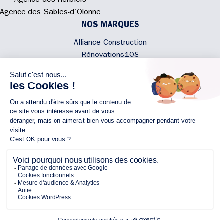
Agence des Herbiers
Agence des Sables-d’Olonne
NOS MARQUES
Alliance Construction
Rénovations108
Atmosphere'In
Syméâme
MyLovelyNature
NOUS CONTACTER
02 40 300 200
Écrivez-nous
Rejoignez l'équipe
NOUS SUIVRE