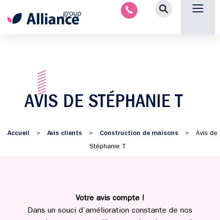
Aménagement intérieu
Promotion immobilière & foncièr
Espace parten
Nous 
AVIS DE STÉPHANIE T
Accueil
Avis clients
Construction de maisons
>
>
>
Avis de
Stéphanie T
Votre avis compte !
Dans un souci d’amélioration constante de nos