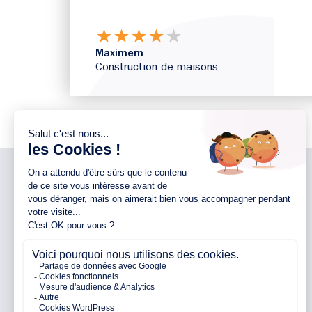
★
★
★
★
★
Maximem
Construction de maisons
NOTRE ENTREPRISE
NOS AGENCES 44
Notre entreprise
Agence d’Ancenis
Nos engagements
Agence de Nantes
Nos partenaires
Agence de Pontchâteau
Avis clients
Agence de Pornichet
Parrainage
Agence de Vallet