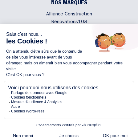
NOS MARQUES
Alliance Construction
Rénovations108
Atmosphere'In
Syméâme
MyLovelyNature
NOUS CONTACTER
02 40 300 200
Écrivez-nous
Rejoignez l'équipe
NOUS SUIVRE
Copyright © 2026 Alliance
Protection des Données Personnelles
Mentions légales
Plan du site