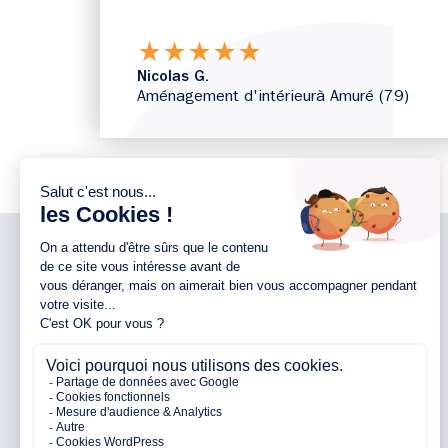
★
★
★
★
★
Nicolas G.
Aménagement d'intérieur
à Amuré (79)
NOTRE ENTREPRISE
NOS AGENCES 44
Notre entreprise
Agence d’Ancenis
Nos engagements
Agence de Nantes
Nos partenaires
Agence de Pontchâteau
Avis clients
Agence de Pornichet
Parrainage
Agence de Vallet