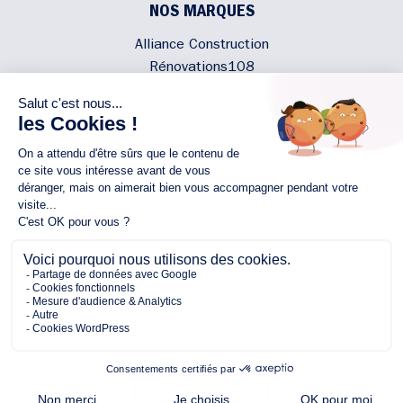
NOS MARQUES
Alliance Construction
Rénovations108
Atmosphere'In
Syméâme
MyLovelyNature
NOUS CONTACTER
02 40 300 200
Écrivez-nous
Rejoignez l'équipe
NOUS SUIVRE
Copyright © 2026 Alliance
Protection des Données Personnelles
Mentions légales
Plan du site