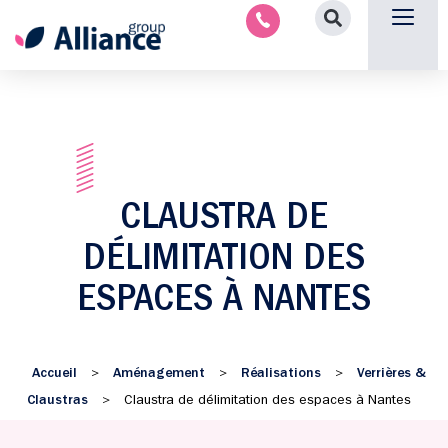
Aménagement intérieu
Promotion immobilière & foncièr
Espace parten
Nous 
CLAUSTRA DE
DÉLIMITATION DES
ESPACES À NANTES
Accueil
Aménagement
Réalisations
Verrières &
>
>
>
Claustras
>
Claustra de délimitation des espaces à Nantes