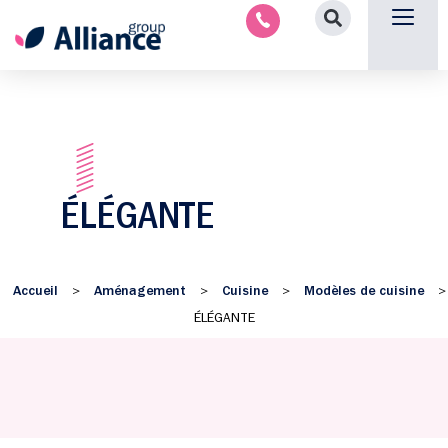
Aménagement intérieu
Promotion immobilière & foncièr
Espace parten
Nous 
ÉLÉGANTE
Accueil
Aménagement
Cuisine
Modèles de cuisine
>
>
>
>
ÉLÉGANTE