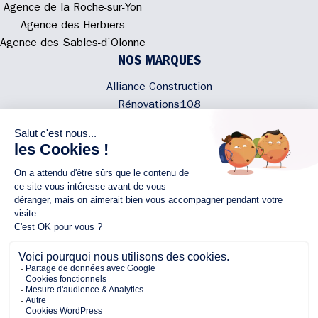
Agence de la Roche-sur-Yon
Agence des Herbiers
Agence des Sables-d’Olonne
NOS MARQUES
Alliance Construction
Rénovations108
Atmosphere'In
Syméâme
MyLovelyNature
NOUS CONTACTER
02 40 300 200
Écrivez-nous
Rejoignez l'équipe
NOUS SUIVRE