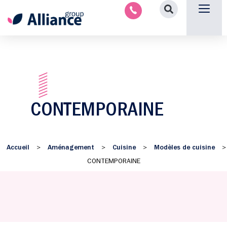
Aménagement intérieu
Promotion immobilière & foncièr
Espace parten
Nous 
CONTEMPORAINE
Accueil
Aménagement
Cuisine
Modèles de cuisine
>
>
>
>
CONTEMPORAINE