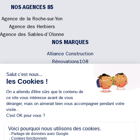
NOS AGENCES 85
Agence de la Roche-sur-Yon
Agence des Herbiers
Agence des Sables-d’Olonne
NOS MARQUES
Alliance Construction
Rénovations108
Atmosphere'In
Syméâme
MyLovelyNature
NOUS CONTACTER
02 40 300 200
Écrivez-nous
Rejoignez l'équipe
NOUS SUIVRE