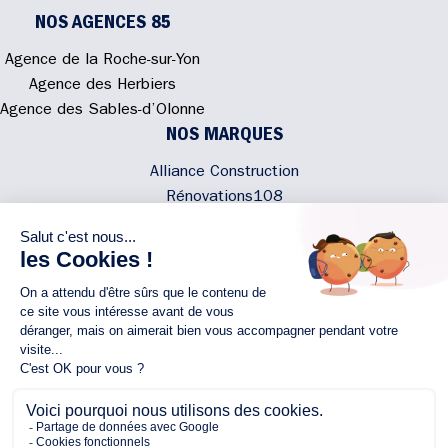
NOS AGENCES 85
Agence de la Roche-sur-Yon
Agence des Herbiers
Agence des Sables-d’Olonne
NOS MARQUES
Alliance Construction
Rénovations108
Atmosphere'In
Syméâme
MyLovelyNature
NOUS CONTACTER
02 40 300 200
Écrivez-nous
Rejoignez l'équipe
NOUS SUIVRE