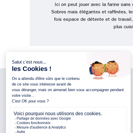
Ici on peut jouer avec la farine sans
Sobres mais élégantes et raffinées, le
fois espace de détente et de travail
plus cuis
NOTRE ENTREPRISE
NOS AGENCES 44
Notre entreprise
Agence d’Ancenis
Nos engagements
Agence de Nantes
Nos partenaires
Agence de Pontchâteau
Avis clients
Agence de Pornichet