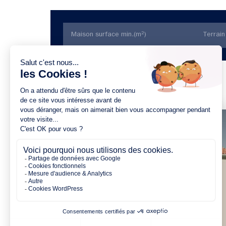
Trier par prix
3 chambres
1 Garage
Maison à construire
sur un terrain de 450.00 m²
À Vue (44640)
232 069