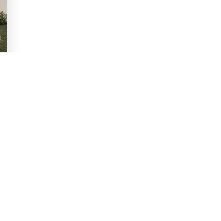
réciser
vos envies
?
ouvrez nos exemples de maisons qui
Je découvre
z-nous et nous dessinerons sur-mesure.