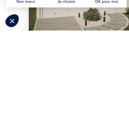
Besoin d'aide pour p
Répondez à quelques questions et
déc
correspondent à votre projet
. Contacte