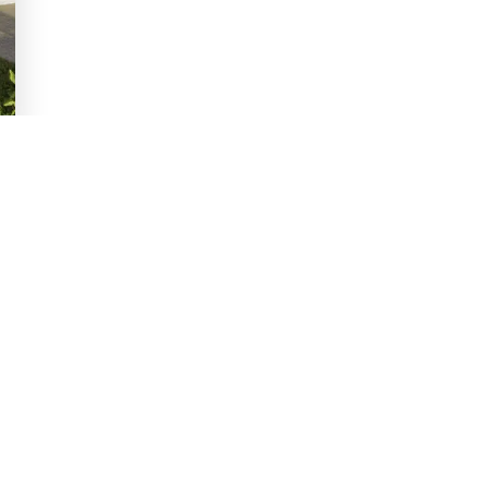
réciser
vos envies
?
ouvrez nos exemples de maisons qui
Je découvre
z-nous et nous dessinerons sur-mesure.