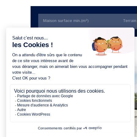
Trier par prix
2 chambres
1 Garage
Maison à construire
sur un terrain de 620.00 m²
À Pontigné (49150)
164 520