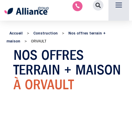
Nous contacter
Accueil
Construction
Nos offres terrain +
>
>
maison
>
ORVAULT
NOS OFFRES
TERRAIN + MAISON
À ORVAULT