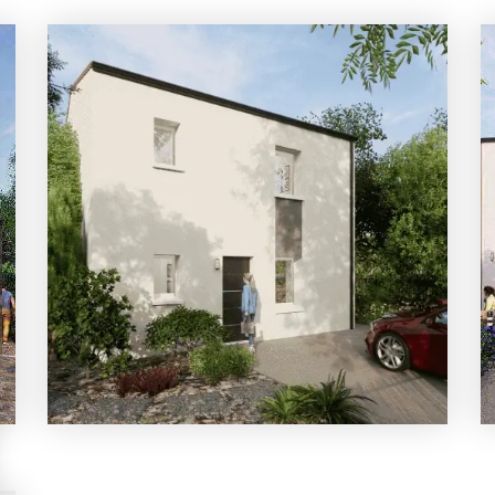
3 chambres
Maison à construire
sur un terrain de 489.00 m²
À Nesmy (85310)
210 356