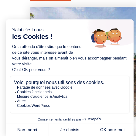
4 chambres
1 Garage
Maison à construire
sur un terrain de 489.00 m²
À Nesmy (85310)
263 000