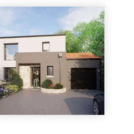
3 chambres
1 Garage
Maison à construire
sur un terrain de 489.00 m²
À Nesmy (85310)
307 000