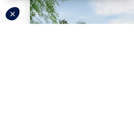
2 chambres
1 Garage
Maison à construire
sur un terrain de 489.00 m²
À Nesmy (85310)
189 409