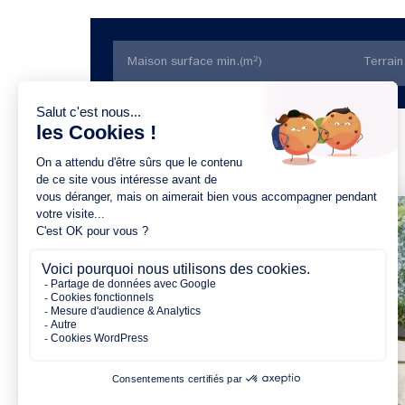
Trier par prix
3 chambres
1 Garage
Maison à construire
sur un terrain de 337.00 m²
À Mouzeil (44850)
191 549