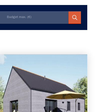
3 chambres
Maison à construire
sur un terrain de 337.00 m²
À Mouzeil (44850)
198 436