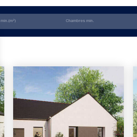
3 chambres
1 Garage
Maison à construire
sur un terrain de 337.00 m²
À Mouzeil (44850)
214 000