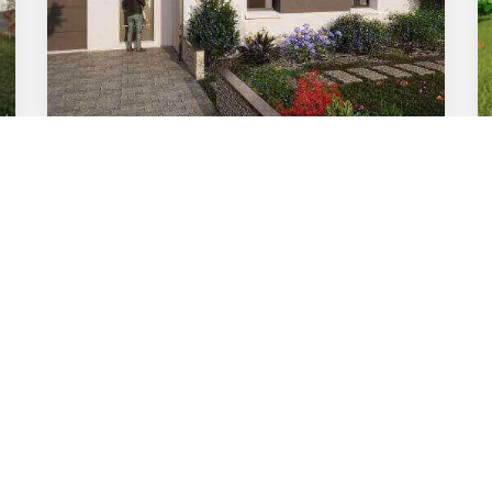
réciser
vos envies
?
ouvrez nos exemples de maisons qui
Je découvre
z-nous et nous dessinerons sur-mesure.