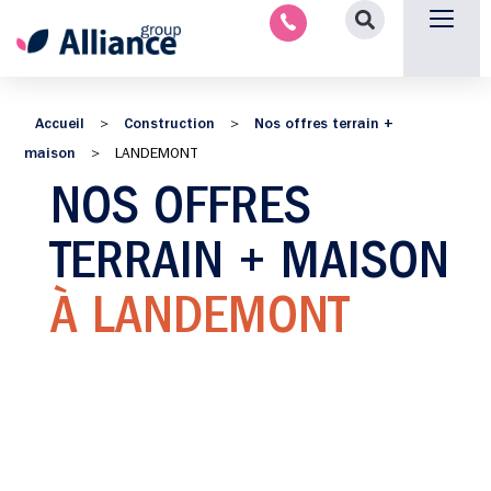
Aménagement intérieu
Promotion immobilière & foncièr
Espace parten
Nous 
Accueil
Construction
Nos offres terrain +
>
>
maison
>
LANDEMONT
NOS OFFRES
TERRAIN + MAISON
À LANDEMONT